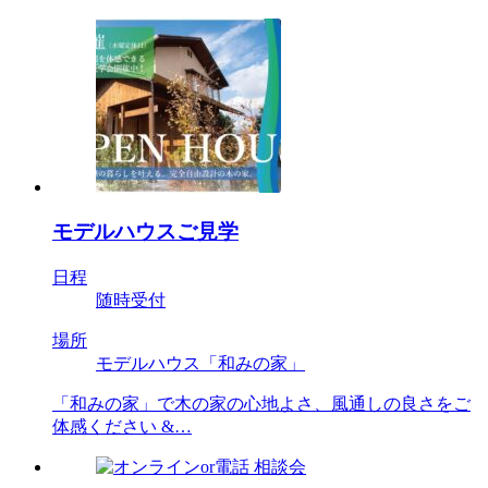
モデルハウスご見学
日程
随時受付
場所
モデルハウス「和みの家」
「和みの家」で木の家の心地よさ、風通しの良さをご
体感ください &…