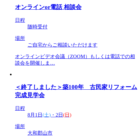
オンラインor電話 相談会
日程
随時受付
場所
ご自宅からご相談いただけます
オンラインビデオ会議（ZOOM）もしくは電話での相
談会を開催しま…
＜終了しました＞築100年 古民家リフォーム
完成見学会
日程
8月1日
(土)
・2日
(日)
場所
大和郡山市