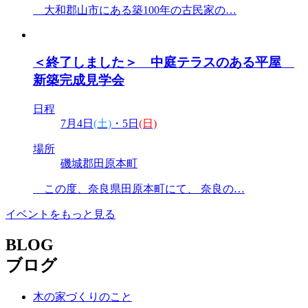
大和郡山市にある築100年の古民家の…
＜終了しました＞ 中庭テラスのある平屋
新築完成見学会
日程
7月4日
(土)
・5日
(日)
場所
磯城郡田原本町
この度、奈良県田原本町にて、 奈良の…
イベントをもっと見る
BLOG
ブログ
木の家づくりのこと