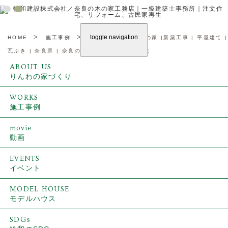
>
>
toggle navigation
HOME
施工事例
ゆったり過ごす平屋の家 |新築工事 | 平屋建て |
瓦ぶき | 奈良県 | 奈良の木の家工務店、輪和建設
ABOUT US
新築
一覧
新築
りんわの家づくり
リフォーム
古民家再生
コンセプト
- CONCEPT
WORKS
施工事例
店舗
こだわり
- COMMITMENT
movie
動画
事業内容
- SERVICE
EVENTS
家づくりの流れ
- FLOW
イベント
MODEL HOUSE
モデルハウス
SDGs