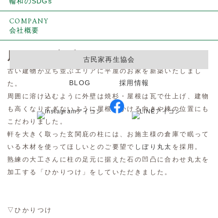
輪和のSDGs
COMPANY
廊下
会社概要
ゆったり過ごす平屋の家
周囲との調和
古民家再生協会
古い建物が立ち並ぶエリアに平屋のお家を新築いたしまし
BLOG
採用情報
た。
周囲に溶け込むように外壁は焼杉・屋根は瓦で仕上げ、建物
も高くなりすぎないように屋根のかける向きや棟の位置にも
こだわりました。
軒を大きく取った玄関庇の柱には、お施主様の倉庫で眠って
いる木材を使ってほしいとのご要望で
しぼり丸太
を採用。
熟練の大工さんに柱の足元に据えた石の凹凸に合わせ丸太を
玄関
加工する「ひかりつけ」をしていただきました。
▽ひかりつけ