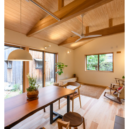
洗面・脱衣室
和室
薪ストーブ