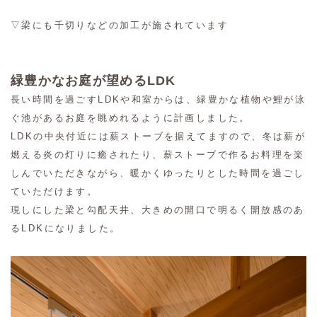
▽梁にも千切りなどの加工が施されています
緑豊かなお庭が望めるLDK
長い時間を過ごすLDKや和室からは、緑豊かな植物や鯉が泳
ぐ池があるお庭を眺めれるように計画しました。
トイレ
LDKの中央付近には薪ストーブを据えてますので、冬は薪が
燃える炎の灯りに癒されたり、薪ストーブで作るお料理を楽
しんでいただきながら、暖かくゆったりとした時間を過ごし
ていただけます。
現しにした梁と勾配天井、大きめの開口で明るく開放感のあ
るLDKになりました。