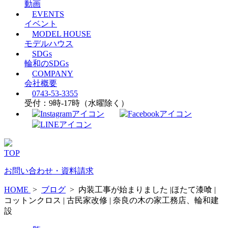
動画
EVENTS
イベント
MODEL HOUSE
モデルハウス
SDGs
輪和のSDGs
COMPANY
会社概要
0743-53-3355
受付：9時-17時（水曜除く）
TOP
お問い合わせ・資料請求
HOME
>
ブログ
>
内装工事が始まりました |ほたて漆喰 |
コットンクロス | 古民家改修 | 奈良の木の家工務店、輪和建
設