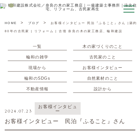
toggle
naviga
>
>
HOME
ブログ
お客様インタビュー 民泊『ふること』さん |築約
80年の古民家 | リフォーム | 古墳 奈良の木の家工務店、輪和建設
一覧
木の家づくりのこと
輪和の雑学
古民家のこと
現場から
お客様インタビュー
輪和のSDGs
自然素材のこと
不動産情報
設計から
お客様インタビュ
ー
2024.07.23
お客様インタビュー 民泊『ふること』さん